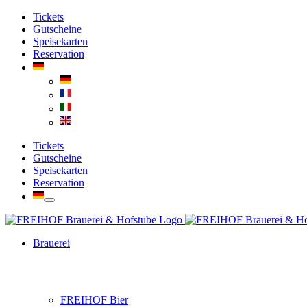
Zum
Facebook
Instagram
YouTube
Tickets
Inhalt
Gutscheine
springen
Speisekarten
Reservation
Tickets
Gutscheine
Speisekarten
Reservation
Brauerei
FREIHOF Bier