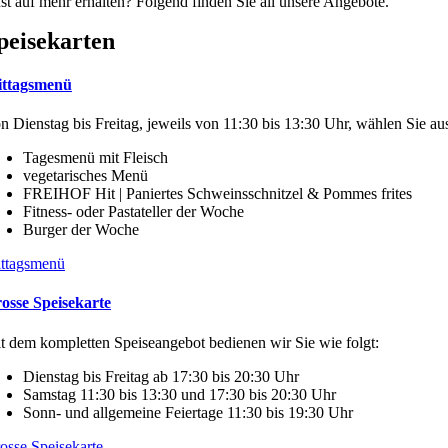
st auf mehr erhalten? Folgend finden Sie all unsere Angebote.
peisekarten
ttagsmenü
n Dienstag bis Freitag, jeweils von 11:30 bis 13:30 Uhr, wählen Sie au
Tagesmenü mit Fleisch
vegetarisches Menü
FREIHOF Hit | Paniertes Schweinsschnitzel & Pommes frites
Fitness- oder Pastateller der Woche
Burger der Woche
ttagsmenü
osse Speisekarte
t dem kompletten Speiseangebot bedienen wir Sie wie folgt:
Dienstag bis Freitag ab 17:30 bis 20:30 Uhr
Samstag 11:30 bis 13:30 und 17:30 bis 20:30 Uhr
Sonn- und allgemeine Feiertage 11:30 bis 19:30 Uhr
osse Speisekarte