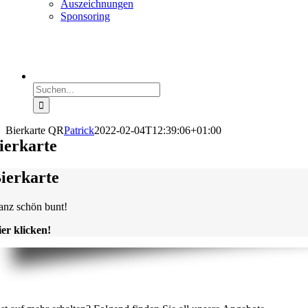
Auszeichnungen
Sponsoring
Suche
nach:
Bierkarte QR
Patrick
2022-02-04T12:39:06+01:00
ierkarte
ierkarte
nz schön bunt!
er klicken!