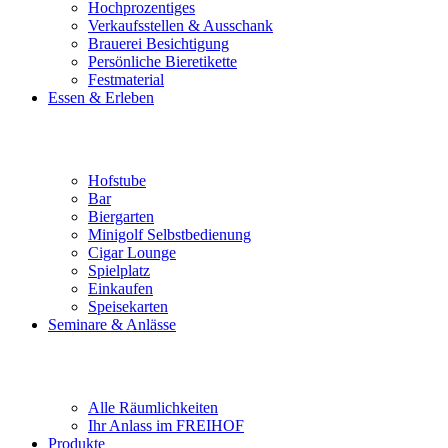
Hochprozentiges
Verkaufsstellen & Ausschank
Brauerei Besichtigung
Persönliche Bieretikette
Festmaterial
Essen & Erleben
Hofstube
Bar
Biergarten
Minigolf Selbstbedienung
Cigar Lounge
Spielplatz
Einkaufen
Speisekarten
Seminare & Anlässe
Alle Räumlichkeiten
Ihr Anlass im FREIHOF
Produkte