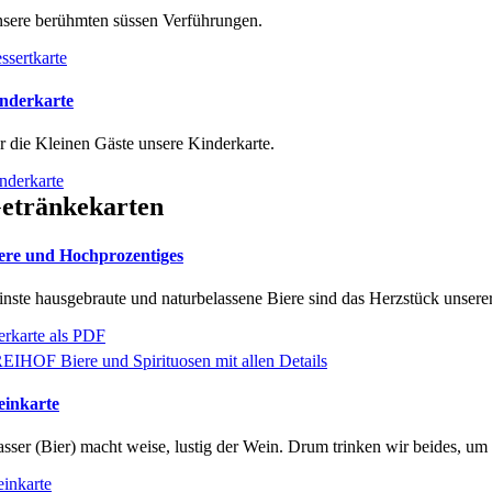
sere berühmten süssen Verführungen.
ssertkarte
nderkarte
r die Kleinen Gäste unsere Kinderkarte.
nderkarte
etränkekarten
ere und Hochprozentiges
inste hausgebraute und naturbelassene Biere sind das Herzstück unsere
erkarte als PDF
EIHOF Biere und Spirituosen mit allen Details
inkarte
sser (Bier) macht weise, lustig der Wein. Drum trinken wir beides, um 
inkarte