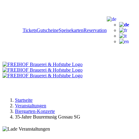
Zum
Facebook
Instagram
YouTube
Inhalt
springen
Tickets
Gutscheine
Speisekarten
Reservation
Startseite
Veranstaltungen
Biergarten-Konzerte
35-Jahre Buuremusig Gossau SG