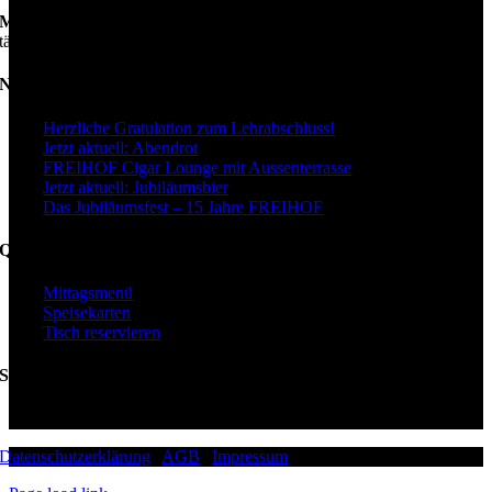
Minigolf
täglich von 09.00–22.00 Uhr geöffnet
Neuigkeiten
Herzliche Gratulation zum Lehrabschluss!
Jetzt aktuell: Abendrot
FREIHOF Cigar Lounge mit Aussenterrasse
Jetzt aktuell: Jubiläumsbier
Das Jubiläumsfest – 15 Jahre FREIHOF
Quicklinks
Mittagsmenü
Speisekarten
Tisch reservieren
Swiss Location Award
Datenschutzerklärung
|
AGB
|
Impressum