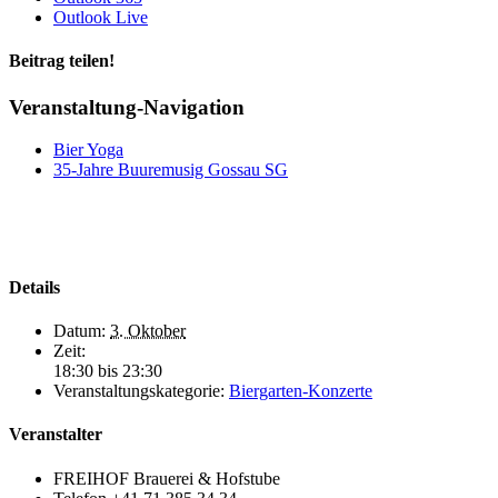
Outlook Live
Beitrag teilen!
Facebook
LinkedIn
WhatsApp
E-
Veranstaltung-Navigation
Mail
Bier Yoga
35-Jahre Buuremusig Gossau SG
Details
Datum:
3. Oktober
Zeit:
18:30 bis 23:30
Veranstaltungskategorie:
Biergarten-Konzerte
Veranstalter
FREIHOF Brauerei & Hofstube