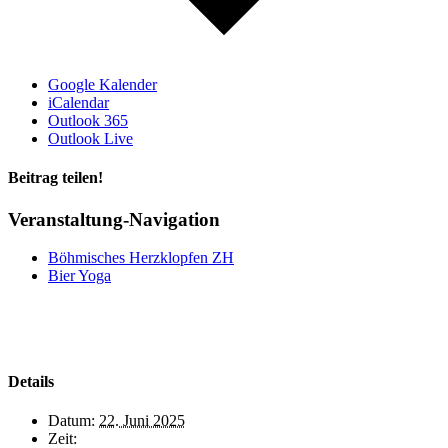
Google Kalender
iCalendar
Outlook 365
Outlook Live
Beitrag teilen!
Facebook
LinkedIn
WhatsApp
E-
Veranstaltung-Navigation
Mail
Böhmisches Herzklopfen ZH
Bier Yoga
Details
Datum:
22. Juni 2025
Zeit: