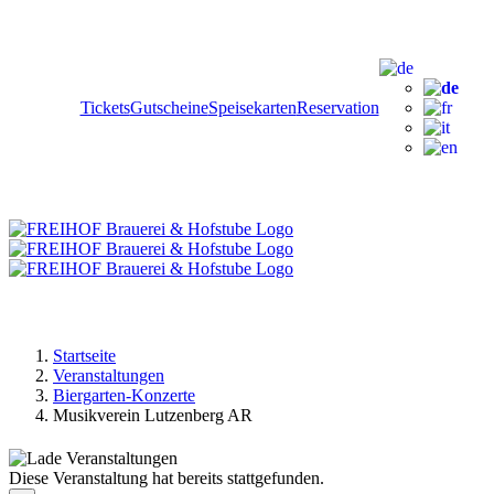
Zum
Facebook
Instagram
YouTube
Inhalt
springen
Tickets
Gutscheine
Speisekarten
Reservation
Startseite
Veranstaltungen
Biergarten-Konzerte
Musikverein Lutzenberg AR
Diese Veranstaltung hat bereits stattgefunden.