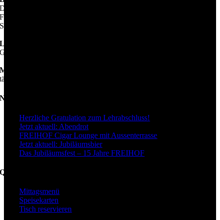
Di–Do: 17.00–24.00 Uhr
Fr–Sa: 16.00–01.00 Uhr
So / Feiertage: 12.00–22.00 Uhr
Lädeli
Gleiche Öffnungszeiten wie die Hofstube
Minigolf
täglich von 09.00–22.00 Uhr geöffnet
Neuigkeiten
Herzliche Gratulation zum Lehrabschluss!
Jetzt aktuell: Abendrot
FREIHOF Cigar Lounge mit Aussenterrasse
Jetzt aktuell: Jubiläumsbier
Das Jubiläumsfest – 15 Jahre FREIHOF
Quicklinks
Mittagsmenü
Speisekarten
Tisch reservieren