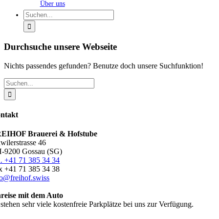
Über uns
Suche
nach:
Durchsuche unsere Webseite
Nichts passendes gefunden? Benutze doch unsere Suchfunktion!
Suche
nach:
ntakt
EIHOF Brauerei & Hofstube
awilerstrasse 46
-9200 Gossau (SG)
l. +41 71 385 34 34
x +41 71 385 34 38
fo@freihof.swiss
reise mit dem Auto
 stehen sehr viele kostenfreie Parkplätze bei uns zur Verfügung.