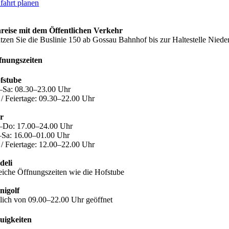
fahrt planen
reise mit dem Öffentlichen Verkehr
tzen Sie die Buslinie 150 ab Gossau Bahnhof bis zur Haltestelle Nieder
fnungszeiten
fstube
–Sa: 08.30–23.00 Uhr
 / Feiertage: 09.30–22.00 Uhr
r
–Do: 17.00–24.00 Uhr
–Sa: 16.00–01.00 Uhr
 / Feiertage: 12.00–22.00 Uhr
deli
eiche Öffnungszeiten wie die Hofstube
nigolf
glich von 09.00–22.00 Uhr geöffnet
uigkeiten