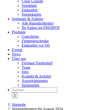
Cigar Lounge
Spielplatz
Einkaufen
Speisekarten
Seminare & Anlässe
Alle Räumlichkeiten
Ihr Anlass im FREIHOF
Produkte
Gutscheine
Firmengeschenke
Einkaufen vor Ort
Events
News
Über uns
Freistaat Niederdorf
Team
Jobs
Kontakt & Anfahrt
Auszeichnungen
Sponsoring
Suche
nach:
Startseite
Veranstaltungen für August 2024