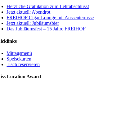
Herzliche Gratulation zum Lehrabschluss!
Jetzt aktuell: Abendrot
FREIHOF Cigar Lounge mit Aussenterrasse
Jetzt aktuell: Jubiläumsbier
Das Jubiläumsfest – 15 Jahre FREIHOF
icklinks
Mittagsmenü
Speisekarten
Tisch reservieren
iss Location Award