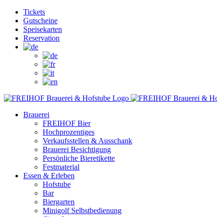
Zum
Facebook
Instagram
YouTube
Tickets
Inhalt
Gutscheine
springen
Speisekarten
Reservation
Brauerei
FREIHOF Bier
Hochprozentiges
Verkaufsstellen & Ausschank
Brauerei Besichtigung
Persönliche Bieretikette
Festmaterial
Essen & Erleben
Hofstube
Bar
Biergarten
Minigolf Selbstbedienung