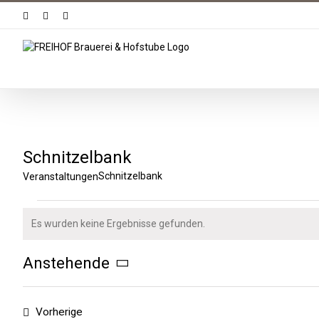
Zum
Facebook
Instagram
YouTube
Inhalt
springen
Schnitzelbank
Schnitzelbank
Veranstaltungen
Veranstaltungen
Es wurden keine Ergebnisse gefunden.
Hinweis
Anstehende
Datum
wählen.
Veranstaltungen
Vorherige