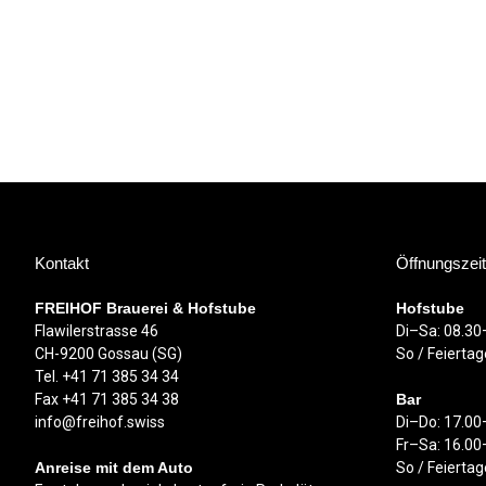
Kontakt
Öffnungszei
FREIHOF Brauerei & Hofstube
Hofstube
Flawilerstrasse 46
Di–Sa: 08.30
CH-9200 Gossau (SG)
So / Feierta
Tel. +41 71 385 34 34
Fax +41 71 385 34 38
Bar
info@freihof.swiss
Di–Do: 17.00
Fr–Sa: 16.00
Anreise mit dem Auto
So / Feierta