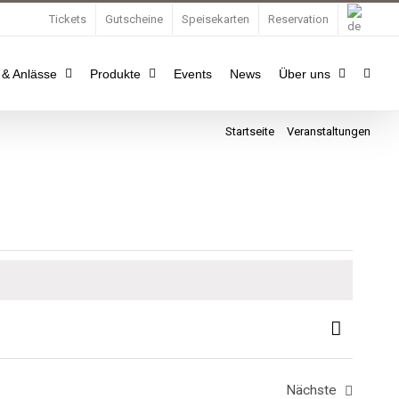
Tickets
Gutscheine
Speisekarten
Reservation
 & Anlässe
Produkte
Events
News
Über uns
Startseite
Veranstaltungen
Veran
Ansi
Liste
Ansic
Navig
Navi
Nächste