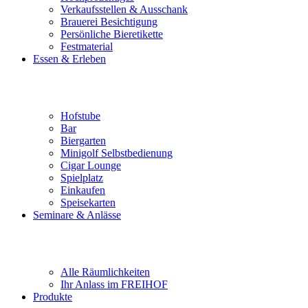
Verkaufsstellen & Ausschank
Brauerei Besichtigung
Persönliche Bieretikette
Festmaterial
Essen & Erleben
Hofstube
Bar
Biergarten
Minigolf Selbstbedienung
Cigar Lounge
Spielplatz
Einkaufen
Speisekarten
Seminare & Anlässe
Alle Räumlichkeiten
Ihr Anlass im FREIHOF
Produkte