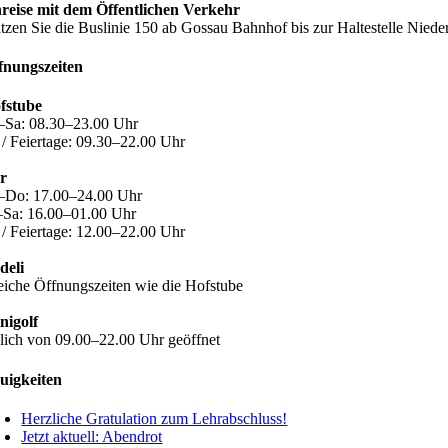
reise mit dem Öffentlichen Verkehr
tzen Sie die Buslinie 150 ab Gossau Bahnhof bis zur Haltestelle Nieder
fnungszeiten
fstube
–Sa: 08.30–23.00 Uhr
 / Feiertage: 09.30–22.00 Uhr
r
–Do: 17.00–24.00 Uhr
–Sa: 16.00–01.00 Uhr
 / Feiertage: 12.00–22.00 Uhr
deli
eiche Öffnungszeiten wie die Hofstube
nigolf
glich von 09.00–22.00 Uhr geöffnet
uigkeiten
Herzliche Gratulation zum Lehrabschluss!
Jetzt aktuell: Abendrot