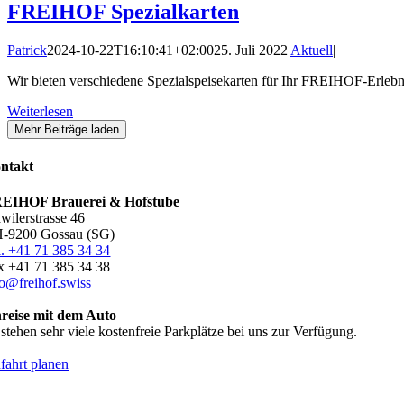
FREIHOF Spezialkarten
Patrick
2024-10-22T16:10:41+02:00
25. Juli 2022
|
Aktuell
|
Wir bieten verschiedene Spezialspeisekarten für Ihr FREIHOF-Erlebn
Weiterlesen
Mehr Beiträge laden
ntakt
EIHOF Brauerei & Hofstube
awilerstrasse 46
-9200 Gossau (SG)
l. +41 71 385 34 34
x +41 71 385 34 38
fo@freihof.swiss
reise mit dem Auto
 stehen sehr viele kostenfreie Parkplätze bei uns zur Verfügung.
fahrt planen