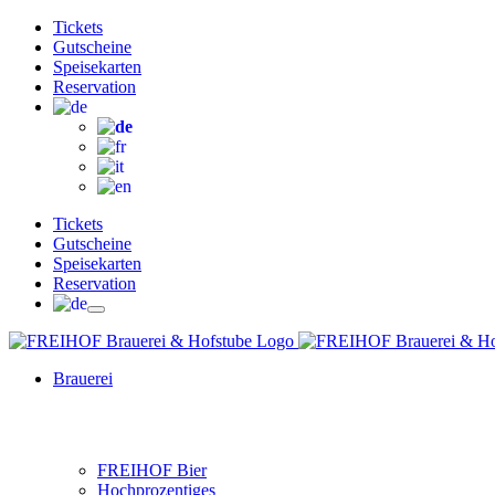
Zum
Facebook
Instagram
YouTube
Tickets
Inhalt
Gutscheine
springen
Speisekarten
Reservation
Tickets
Gutscheine
Speisekarten
Reservation
Brauerei
FREIHOF Bier
Hochprozentiges