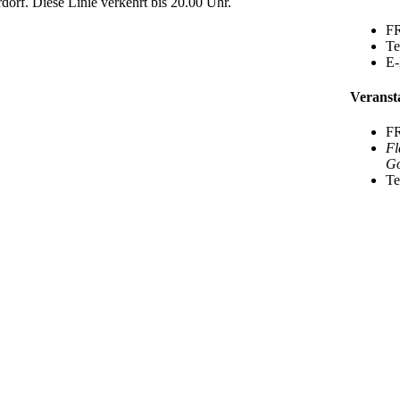
dorf. Diese Linie verkehrt bis 20.00 Uhr.
FR
Te
E-
Veranst
FR
Fl
Go
Te