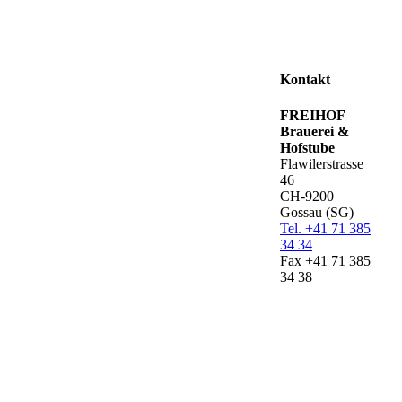
Kontakt
FREIHOF
Brauerei &
Hofstube
Flawilerstrasse
46
CH-9200
Gossau (SG)
Tel. +41 71 385
34 34
Fax +41 71 385
34 38