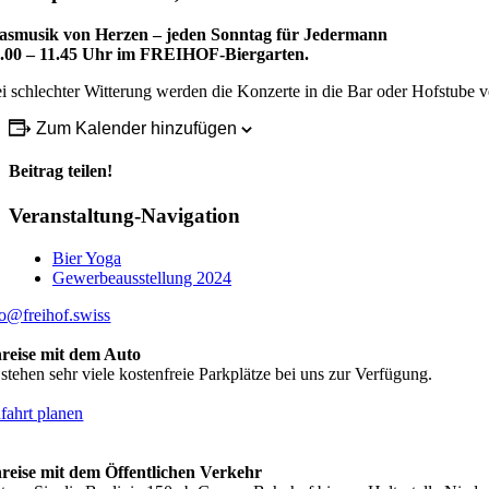
asmusik von Herzen – jeden Sonntag für Jedermann
.00 – 11.45 Uhr im FREIHOF-Biergarten.
i schlechter Witterung werden die Konzerte in die Bar oder Hofstube verl
Zum Kalender hinzufügen
Beitrag teilen!
Facebook
LinkedIn
WhatsApp
E-
Veranstaltung-Navigation
Mail
Bier Yoga
Gewerbeausstellung 2024
fo@freihof.swiss
reise mit dem Auto
 stehen sehr viele kostenfreie Parkplätze bei uns zur Verfügung.
fahrt planen
reise mit dem Öffentlichen Verkehr