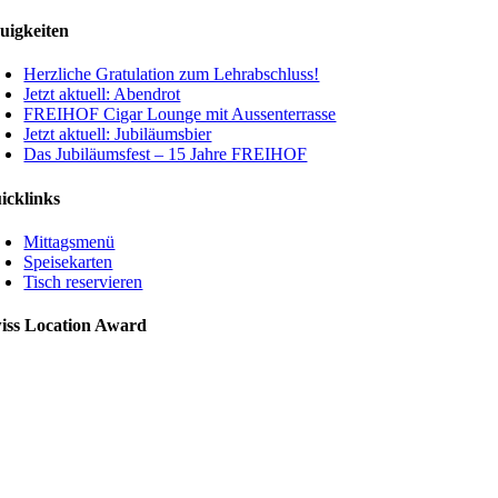
uigkeiten
Herzliche Gratulation zum Lehrabschluss!
Jetzt aktuell: Abendrot
FREIHOF Cigar Lounge mit Aussenterrasse
Jetzt aktuell: Jubiläumsbier
Das Jubiläumsfest – 15 Jahre FREIHOF
icklinks
Mittagsmenü
Speisekarten
Tisch reservieren
iss Location Award