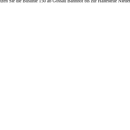
tzen Sie die Buslinie 150 ab Gossau Bahnhof bis zur Haltestelle Nieder