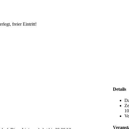
egt, freier Eintritt!
Details
Da
Ze
10
Ve
Veransta