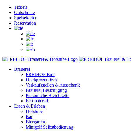
Zum
Facebook
Instagram
YouTube
Tickets
Inhalt
Gutscheine
springen
Speisekarten
Reservation
Brauerei
FREIHOF Bier
Hochprozentiges
Verkaufsstellen & Ausschank
Brauerei Besichtigung
Persönliche Bieretikette
Festmaterial
Essen & Erleben
Hofstube
Bar
Biergarten
Minigolf Selbstbedienung