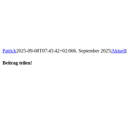
Patrick
2025-09-08T07:45:42+02:00
6. September 2025
|
Aktuell
|
Beitrag teilen!
Facebook
LinkedIn
WhatsApp
E-
Mail