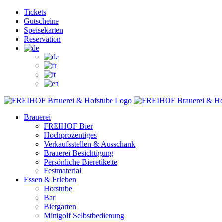
Zum
Facebook
Instagram
YouTube
Tickets
Inhalt
Gutscheine
springen
Speisekarten
Reservation
Brauerei
FREIHOF Bier
Hochprozentiges
Verkaufsstellen & Ausschank
Brauerei Besichtigung
Persönliche Bieretikette
Festmaterial
Essen & Erleben
Hofstube
Bar
Biergarten
Minigolf Selbstbedienung