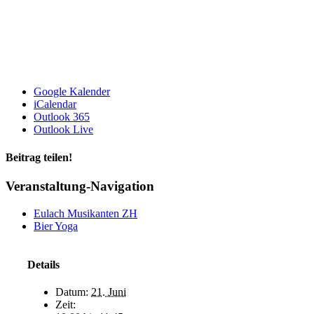
Google Kalender
iCalendar
Outlook 365
Outlook Live
Beitrag teilen!
Facebook
LinkedIn
WhatsApp
E-
Veranstaltung-Navigation
Mail
Eulach Musikanten ZH
Bier Yoga
Details
Datum:
21. Juni
Zeit: