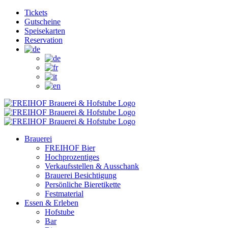
Zum
Facebook
Instagram
YouTube
Tickets
Inhalt
Gutscheine
springen
Speisekarten
Reservation
Brauerei
FREIHOF Bier
Hochprozentiges
Verkaufsstellen & Ausschank
Brauerei Besichtigung
Persönliche Bieretikette
Festmaterial
Essen & Erleben
Hofstube
Bar