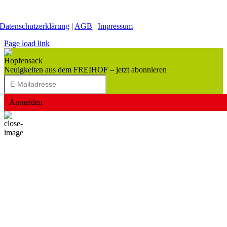
Datenschutzerklärung
|
AGB
|
Impressum
Page load link
Neuigkeiten aus dem FREIHOF – jetzt abonnieren
Anmelden
Nach
oben