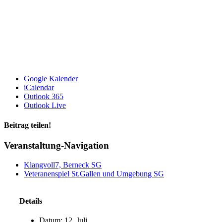
Google Kalender
iCalendar
Outlook 365
Outlook Live
Beitrag teilen!
Facebook
LinkedIn
WhatsApp
E-
Veranstaltung-Navigation
Mail
Klangvoll7, Berneck SG
Veteranenspiel St.Gallen und Umgebung SG
Details
Datum:
12. Juli