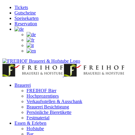
Zum
Facebook
Instagram
YouTube
Tickets
Inhalt
Gutscheine
springen
Speisekarten
Reservation
Brauerei
FREIHOF Bier
Hochprozentiges
Verkaufsstellen & Ausschank
Brauerei Besichtigung
Persönliche Bieretikette
Festmaterial
Essen & Erleben
Hofstube
Bar