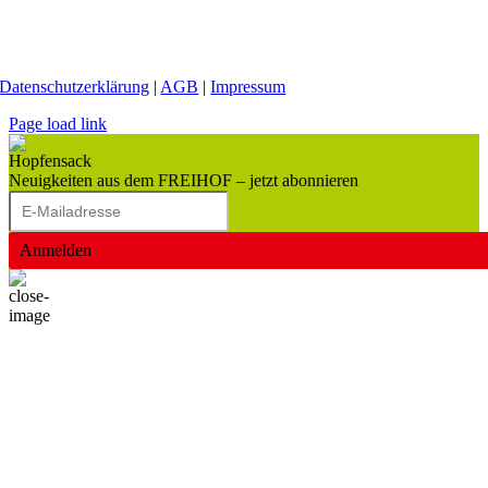
Datenschutzerklärung
|
AGB
|
Impressum
Page load link
Neuigkeiten aus dem FREIHOF – jetzt abonnieren
Anmelden
Nach
oben