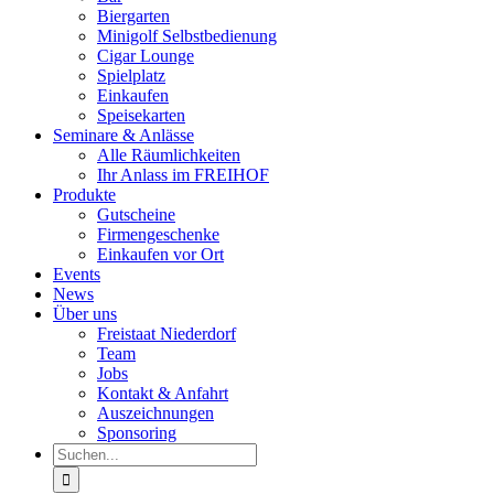
Biergarten
Minigolf Selbstbedienung
Cigar Lounge
Spielplatz
Einkaufen
Speisekarten
Seminare & Anlässe
Alle Räumlichkeiten
Ihr Anlass im FREIHOF
Produkte
Gutscheine
Firmengeschenke
Einkaufen vor Ort
Events
News
Über uns
Freistaat Niederdorf
Team
Jobs
Kontakt & Anfahrt
Auszeichnungen
Sponsoring
Suche
nach: