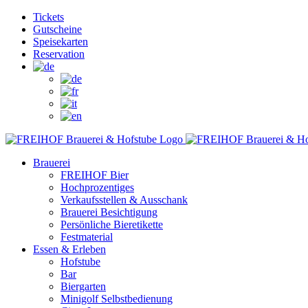
Zum
Facebook
Instagram
YouTube
Tickets
Inhalt
Gutscheine
springen
Speisekarten
Reservation
Brauerei
FREIHOF Bier
Hochprozentiges
Verkaufsstellen & Ausschank
Brauerei Besichtigung
Persönliche Bieretikette
Festmaterial
Essen & Erleben
Hofstube
Bar
Biergarten
Minigolf Selbstbedienung