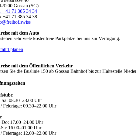
awilerstrasse 46
-9200 Gossau (SG)
l. +41 71 385 34 34
x +41 71 385 34 38
fo@freihof.swiss
reise mit dem Auto
 stehen sehr viele kostenfreie Parkplätze bei uns zur Verfügung.
fahrt planen
reise mit dem Öffentlichen Verkehr
tzen Sie die Buslinie 150 ab Gossau Bahnhof bis zur Haltestelle Nieder
fnungszeiten
fstube
–Sa: 08.30–23.00 Uhr
 / Feiertage: 09.30–22.00 Uhr
r
–Do: 17.00–24.00 Uhr
–Sa: 16.00–01.00 Uhr
 / Feiertage: 12.00–22.00 Uhr