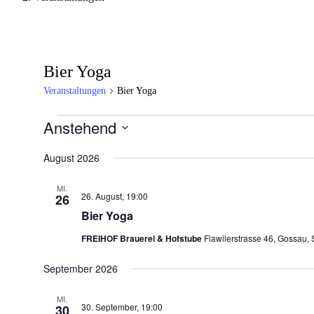
Bier Yoga
Veranstaltungen
Bier Yoga
Veranstaltungen
Anstehend
Datum
wählen.
August 2026
MI.
26. August, 19:00
26
Bier Yoga
FREIHOF Brauerei & Hofstube
Flawilerstrasse 46, Gossau, 
September 2026
MI.
30. September, 19:00
30