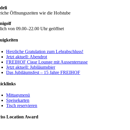
deli
eiche Öffnungszeiten wie die Hofstube
nigolf
glich von 09.00–22.00 Uhr geöffnet
uigkeiten
Herzliche Gratulation zum Lehrabschluss!
Jetzt aktuell: Abendrot
FREIHOF Cigar Lounge mit Aussenterrasse
Jetzt aktuell: Jubiläumsbier
Das Jubiläumsfest – 15 Jahre FREIHOF
icklinks
Mittagsmenü
Speisekarten
Tisch reservieren
iss Location Award