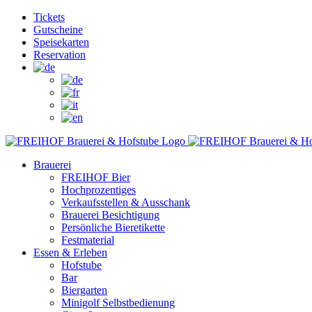
Zum
Facebook
Instagram
YouTube
Tickets
Inhalt
Gutscheine
springen
Speisekarten
Reservation
Brauerei
FREIHOF Bier
Hochprozentiges
Verkaufsstellen & Ausschank
Brauerei Besichtigung
Persönliche Bieretikette
Festmaterial
Essen & Erleben
Hofstube
Bar
Biergarten
Minigolf Selbstbedienung