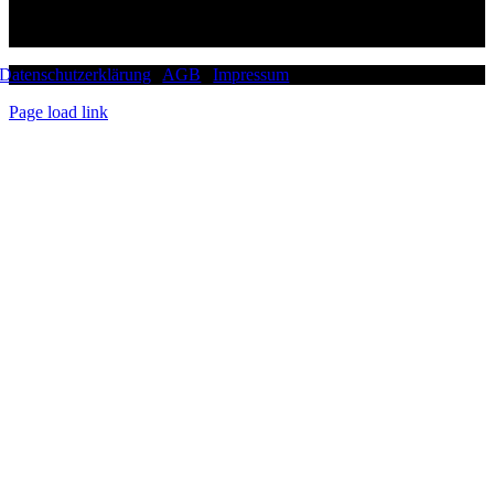
Datenschutzerklärung
|
AGB
|
Impressum
Page load link
Nach
oben