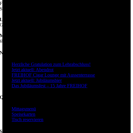
Fr–Sa: 16.00–01.00 Uhr
So / Feiertage: 12.00–22.00 Uhr
Lädeli
Gleiche Öffnungszeiten wie die Hofstube
Minigolf
täglich von 09.00–22.00 Uhr geöffnet
Neuigkeiten
Herzliche Gratulation zum Lehrabschluss!
Jetzt aktuell: Abendrot
FREIHOF Cigar Lounge mit Aussenterrasse
Jetzt aktuell: Jubiläumsbier
Das Jubiläumsfest – 15 Jahre FREIHOF
Quicklinks
Mittagsmenü
Speisekarten
Tisch reservieren
Swiss Location Award