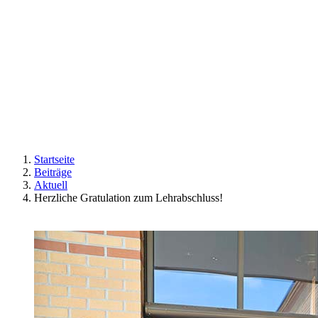
Startseite
Beiträge
Aktuell
Herzliche Gratulation zum Lehrabschluss!
Zeige
grösseres
Bild