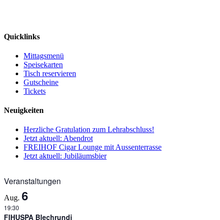
Facebook
LinkedIn
WhatsApp
E-
Mail
Quicklinks
Mittagsmenü
Speisekarten
Tisch reservieren
Gutscheine
Tickets
Neuigkeiten
Herzliche Gratulation zum Lehrabschluss!
Jetzt aktuell: Abendrot
FREIHOF Cigar Lounge mit Aussenterrasse
Jetzt aktuell: Jubiläumsbier
Veranstaltungen
6
Aug.
19:30
FIHUSPA Blechrundi