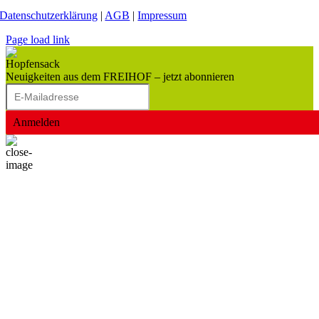
Datenschutzerklärung
|
AGB
|
Impressum
Page load link
Neuigkeiten aus dem FREIHOF – jetzt abonnieren
Anmelden
Nach
oben