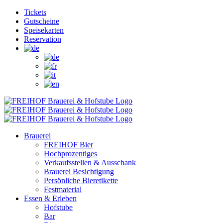
Zum
Facebook
Instagram
YouTube
Tickets
Inhalt
Gutscheine
springen
Speisekarten
Reservation
Brauerei
FREIHOF Bier
Hochprozentiges
Verkaufsstellen & Ausschank
Brauerei Besichtigung
Persönliche Bieretikette
Festmaterial
Essen & Erleben
Hofstube
Bar