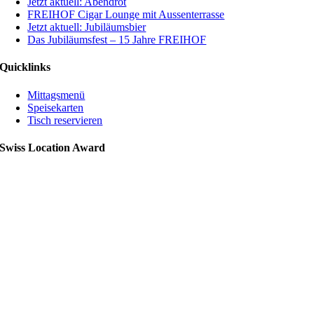
Jetzt aktuell: Abendrot
FREIHOF Cigar Lounge mit Aussenterrasse
Jetzt aktuell: Jubiläumsbier
Das Jubiläumsfest – 15 Jahre FREIHOF
Quicklinks
Mittagsmenü
Speisekarten
Tisch reservieren
Swiss Location Award