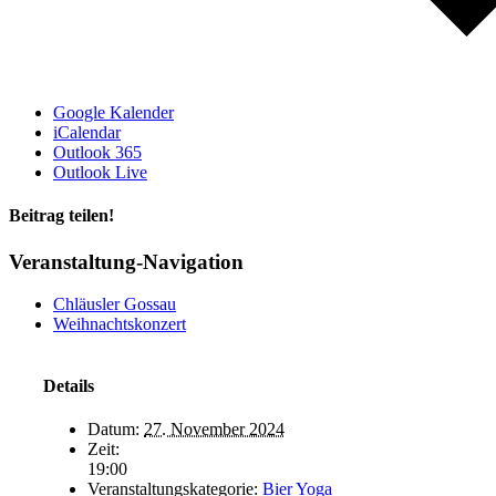
Google Kalender
iCalendar
Outlook 365
Outlook Live
Beitrag teilen!
Facebook
LinkedIn
WhatsApp
E-
Veranstaltung-Navigation
Mail
Chläusler Gossau
Weihnachtskonzert
Details
Datum:
27. November 2024
Zeit:
19:00
Veranstaltungskategorie:
Bier Yoga