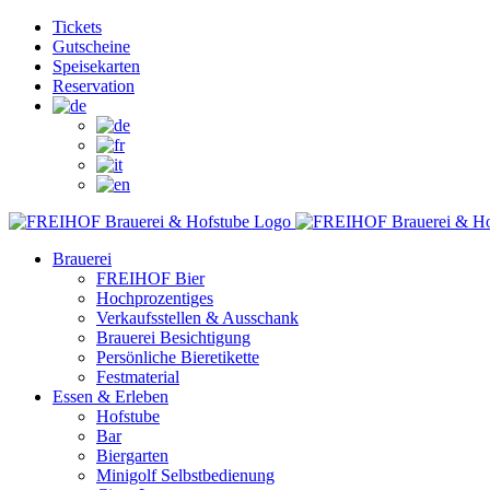
Zum
Facebook
Instagram
YouTube
Tickets
Inhalt
Gutscheine
springen
Speisekarten
Reservation
Brauerei
FREIHOF Bier
Hochprozentiges
Verkaufsstellen & Ausschank
Brauerei Besichtigung
Persönliche Bieretikette
Festmaterial
Essen & Erleben
Hofstube
Bar
Biergarten
Minigolf Selbstbedienung