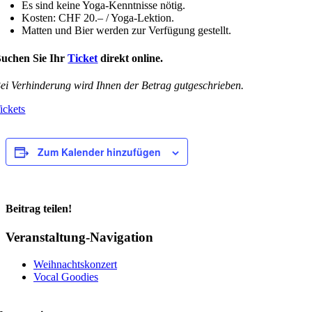
Es sind keine Yoga-Kenntnisse nötig.
Kosten: CHF 20.– / Yoga-Lektion.
Matten und Bier werden zur Verfügung gestellt.
uchen Sie Ihr
Ticket
direkt online.
ei Verhinderung wird Ihnen der Betrag gutgeschrieben.
ickets
Zum Kalender hinzufügen
Beitrag teilen!
Facebook
LinkedIn
WhatsApp
E-
Veranstaltung-Navigation
Mail
Weihnachtskonzert
Vocal Goodies