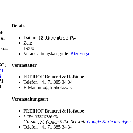
Details
OF
Datum:
18. Dezember 2024
i &
Zeit:
19:00
trasse
Veranstaltungskategorie:
Bier Yoga
SG)
Veranstalter
71
4
FREIHOF Brauerei & Hofstube
71
Telefon
+41 71 385 34 34
8
E-Mail
info@freihof.swiss
Veranstaltungsort
FREIHOF Brauerei & Hofstube
Flawilerstrasse 46
Gossau
,
St. Gallen
9200
Schweiz
Google Karte anzeigen
Telefon
+41 71 385 34 34