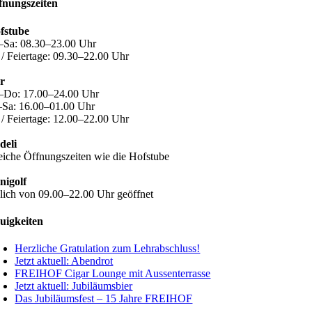
fnungszeiten
fstube
–Sa: 08.30–23.00 Uhr
 / Feiertage: 09.30–22.00 Uhr
r
–Do: 17.00–24.00 Uhr
–Sa: 16.00–01.00 Uhr
 / Feiertage: 12.00–22.00 Uhr
deli
eiche Öffnungszeiten wie die Hofstube
nigolf
glich von 09.00–22.00 Uhr geöffnet
uigkeiten
Herzliche Gratulation zum Lehrabschluss!
Jetzt aktuell: Abendrot
FREIHOF Cigar Lounge mit Aussenterrasse
Jetzt aktuell: Jubiläumsbier
Das Jubiläumsfest – 15 Jahre FREIHOF