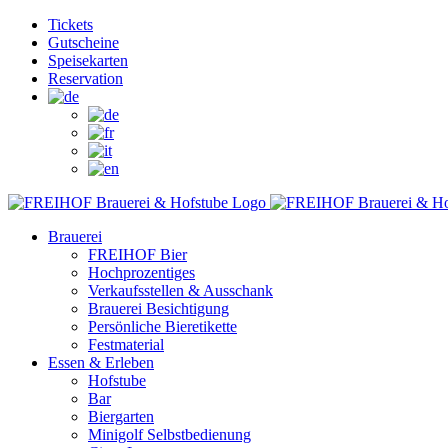
Zum
Facebook
Instagram
YouTube
Tickets
Inhalt
Gutscheine
springen
Speisekarten
Reservation
Brauerei
FREIHOF Bier
Hochprozentiges
Verkaufsstellen & Ausschank
Brauerei Besichtigung
Persönliche Bieretikette
Festmaterial
Essen & Erleben
Hofstube
Bar
Biergarten
Minigolf Selbstbedienung