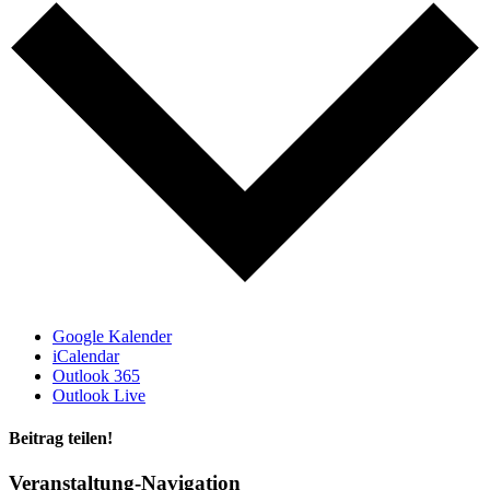
Google Kalender
iCalendar
Outlook 365
Outlook Live
Beitrag teilen!
Facebook
LinkedIn
WhatsApp
E-
Veranstaltung-Navigation