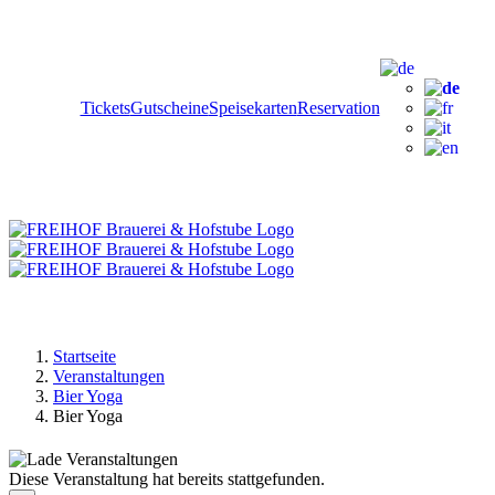
Zum
Facebook
Instagram
YouTube
Inhalt
springen
Tickets
Gutscheine
Speisekarten
Reservation
Startseite
Veranstaltungen
Bier Yoga
Bier Yoga
Diese Veranstaltung hat bereits stattgefunden.