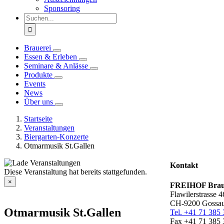
Sponsoring
Suche
nach:
Brauerei
Essen & Erleben
Seminare & Anlässe
Produkte
Events
News
Über uns
Startseite
Veranstaltungen
Biergarten-Konzerte
Otmarmusik St.Gallen
Kontakt
Diese Veranstaltung hat bereits stattgefunden.
×
FREIHOF Braue
Flawilerstrasse 4
CH-9200 Gossau
Otmarmusik St.Gallen
Tel. +41 71 385 
Fax +41 71 385 