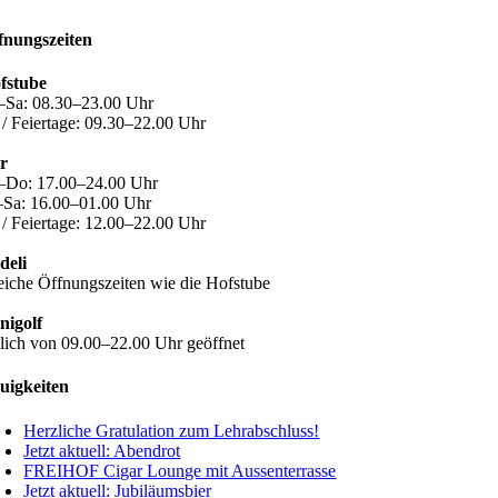
fnungszeiten
fstube
–Sa: 08.30–23.00 Uhr
 / Feiertage: 09.30–22.00 Uhr
r
–Do: 17.00–24.00 Uhr
–Sa: 16.00–01.00 Uhr
 / Feiertage: 12.00–22.00 Uhr
deli
eiche Öffnungszeiten wie die Hofstube
nigolf
glich von 09.00–22.00 Uhr geöffnet
uigkeiten
Herzliche Gratulation zum Lehrabschluss!
Jetzt aktuell: Abendrot
FREIHOF Cigar Lounge mit Aussenterrasse
Jetzt aktuell: Jubiläumsbier