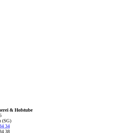
rei & Hofstube
6
 (SG)
34 34
34 38