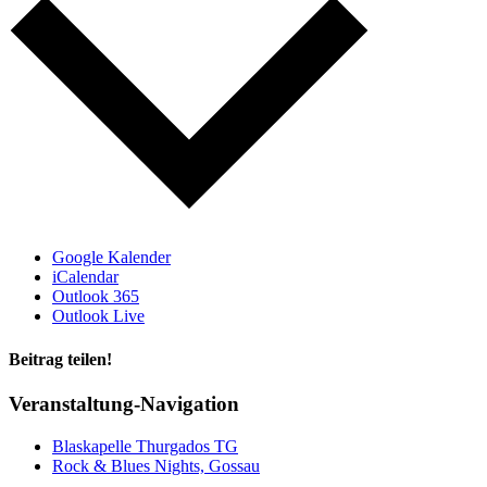
Google Kalender
iCalendar
Outlook 365
Outlook Live
Beitrag teilen!
Facebook
LinkedIn
WhatsApp
E-
Veranstaltung-Navigation
Mail
Blaskapelle Thurgados TG
Rock & Blues Nights, Gossau