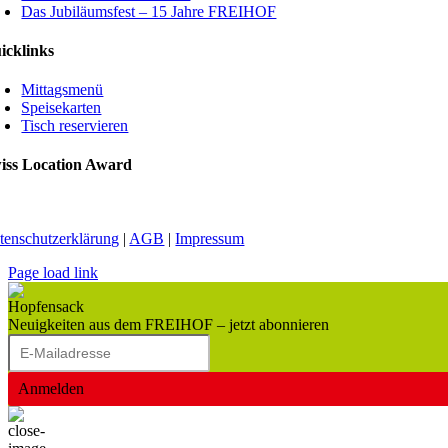
Das Jubiläumsfest – 15 Jahre FREIHOF
icklinks
Mittagsmenü
Speisekarten
Tisch reservieren
iss Location Award
tenschutzerklärung
|
AGB
|
Impressum
Page load link
Neuigkeiten aus dem FREIHOF – jetzt abonnieren
Anmelden