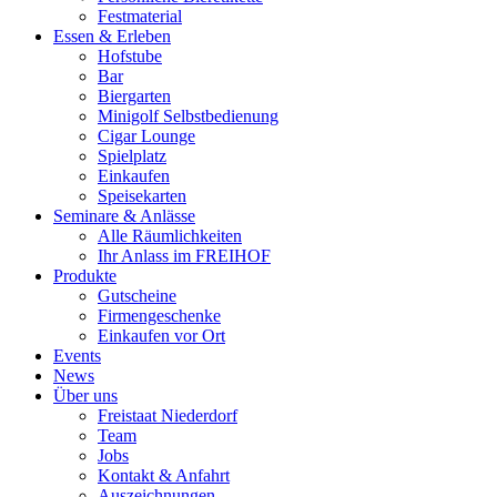
Festmaterial
Essen & Erleben
Hofstube
Bar
Biergarten
Minigolf Selbstbedienung
Cigar Lounge
Spielplatz
Einkaufen
Speisekarten
Seminare & Anlässe
Alle Räumlichkeiten
Ihr Anlass im FREIHOF
Produkte
Gutscheine
Firmengeschenke
Einkaufen vor Ort
Events
News
Über uns
Freistaat Niederdorf
Team
Jobs
Kontakt & Anfahrt
Auszeichnungen