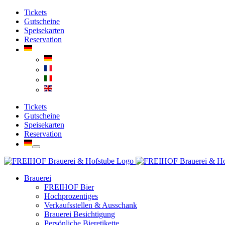
Zum
Facebook
Instagram
YouTube
Tickets
Inhalt
Gutscheine
springen
Speisekarten
Reservation
Tickets
Gutscheine
Speisekarten
Reservation
Brauerei
FREIHOF Bier
Hochprozentiges
Verkaufsstellen & Ausschank
Brauerei Besichtigung
Persönliche Bieretikette