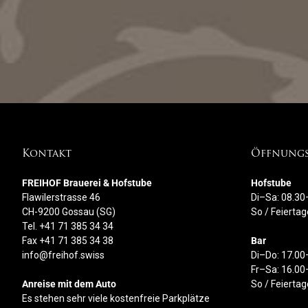
Kontakt
Öffnungs
FREIHOF Brauerei & Hofstube
Hofstube
Flawilerstrasse 46
Di–Sa: 08.30
CH-9200 Gossau (SG)
So / Feierta
Tel. +41 71 385 34 34
Fax +41 71 385 34 38
Bar
info@freihof.swiss
Di–Do: 17.00
Fr–Sa: 16.00
Anreise mit dem Auto
So / Feierta
Es stehen sehr viele kostenfreie Parkplätze