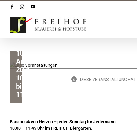
Zum
Facebook
Instagram
YouTube
Inhalt
Räbschter
springen
Dorfspatzen
SG
10.
August
2025,
10:00
DIESE VERANSTALTUNG HAT
bis
11:45
Blasmusik von Herzen – jeden Sonntag für Jedermann
10.00 – 11.45 Uhr im FREIHOF-Biergarten.