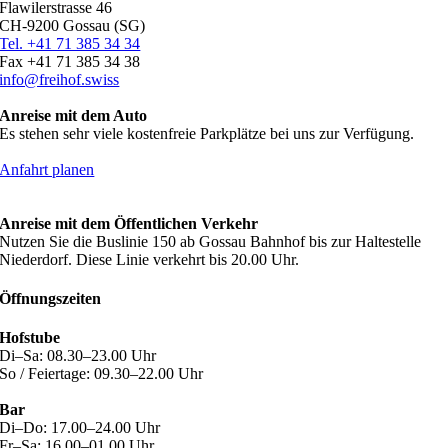
Flawilerstrasse 46
CH-9200 Gossau (SG)
Tel. +41 71 385 34 34
Fax +41 71 385 34 38
info@freihof.swiss
Anreise mit dem Auto
Es stehen sehr viele kostenfreie Parkplätze bei uns zur Verfügung.
Anfahrt planen
Anreise mit dem Öffentlichen Verkehr
Nutzen Sie die Buslinie 150 ab Gossau Bahnhof bis zur Haltestelle
Niederdorf. Diese Linie verkehrt bis 20.00 Uhr.
Öffnungszeiten
Hofstube
Di–Sa: 08.30–23.00 Uhr
So / Feiertage: 09.30–22.00 Uhr
Bar
Di–Do: 17.00–24.00 Uhr
Fr–Sa: 16.00–01.00 Uhr