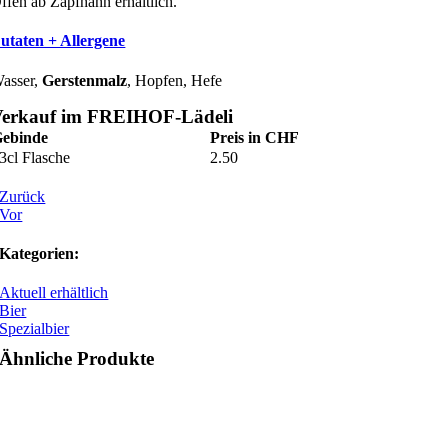
ffen ab Zapfhahn erhältlich.
utaten + Allergene
asser,
Gerstenmalz
, Hopfen, Hefe
Verkauf im FREIHOF-Lädeli
ebinde
Preis in CHF
3cl Flasche
2.50
Zurück
Vor
Kategorien:
Aktuell erhältlich
Bier
Spezialbier
Ähnliche Produkte