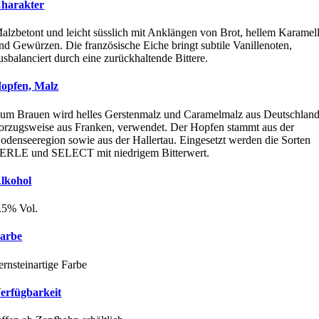
harakter
alzbetont und leicht süsslich mit Anklängen von Brot, hellem Karamel
nd Gewürzen. Die französische Eiche bringt subtile Vanillenoten,
usbalanciert durch eine zurückhaltende Bittere.
opfen, Malz
um Brauen wird helles Gerstenmalz und Caramelmalz aus Deutschland
orzugsweise aus Franken, verwendet. Der Hopfen stammt aus der
odenseeregion sowie aus der Hallertau. Eingesetzt werden die Sorten
ERLE und SELECT mit niedrigem Bitterwert.
lkohol
.5% Vol.
arbe
ernsteinartige Farbe
erfügbarkeit