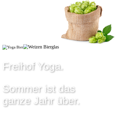
Freihof Yoga.
Sommer ist das
ganze Jahr über.