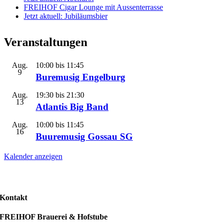
FREIHOF Cigar Lounge mit Aussenterrasse
Jetzt aktuell: Jubiläumsbier
Veranstaltungen
Aug.
10:00
bis
11:45
9
Buremusig Engelburg
Aug.
19:30
bis
21:30
13
Atlantis Big Band
Aug.
10:00
bis
11:45
16
Buuremusig Gossau SG
Kalender anzeigen
Kontakt
FREIHOF Brauerei & Hofstube