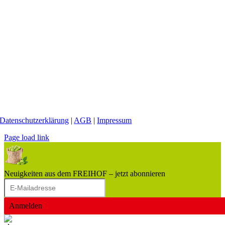
Datenschutzerklärung
|
AGB
|
Impressum
Page load link
Neuigkeiten aus dem FREIHOF – jetzt abonnieren
Anmelden