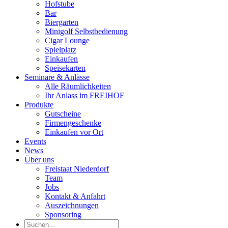
Hofstube
Bar
Biergarten
Minigolf Selbstbedienung
Cigar Lounge
Spielplatz
Einkaufen
Speisekarten
Seminare & Anlässe
Alle Räumlichkeiten
Ihr Anlass im FREIHOF
Produkte
Gutscheine
Firmengeschenke
Einkaufen vor Ort
Events
News
Über uns
Freistaat Niederdorf
Team
Jobs
Kontakt & Anfahrt
Auszeichnungen
Sponsoring
Suche