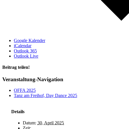
Google Kalender
iCalendar
Outlook 365
Outlook Live
Beitrag teilen!
Facebook
LinkedIn
WhatsApp
E-
Veranstaltung-Navigation
Mail
OFFA 2025
Tanz am Freihof, Day Dance 2025
Details
Datum:
30. April 2025
Zeit: