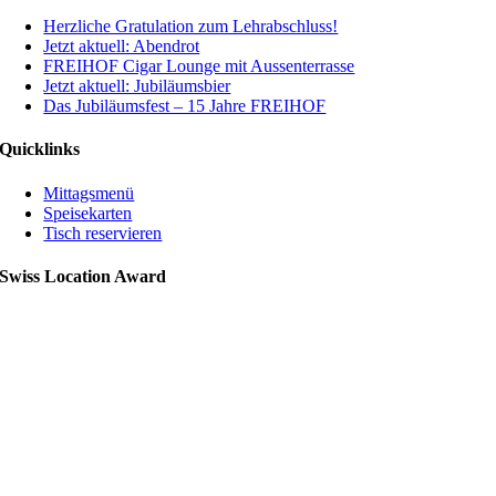
Herzliche Gratulation zum Lehrabschluss!
Jetzt aktuell: Abendrot
FREIHOF Cigar Lounge mit Aussenterrasse
Jetzt aktuell: Jubiläumsbier
Das Jubiläumsfest – 15 Jahre FREIHOF
Quicklinks
Mittagsmenü
Speisekarten
Tisch reservieren
Swiss Location Award