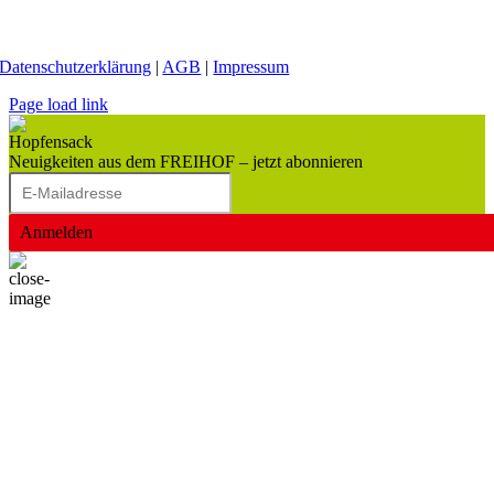
Datenschutzerklärung
|
AGB
|
Impressum
Page load link
Neuigkeiten aus dem FREIHOF – jetzt abonnieren
Anmelden
Nach
oben