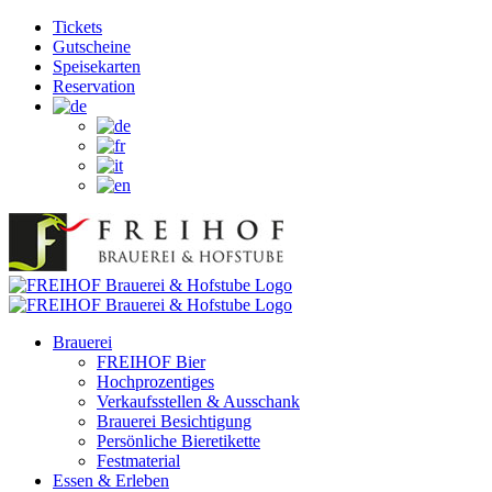
Zum
Facebook
Instagram
YouTube
Tickets
Inhalt
Gutscheine
springen
Speisekarten
Reservation
Brauerei
FREIHOF Bier
Hochprozentiges
Verkaufsstellen & Ausschank
Brauerei Besichtigung
Persönliche Bieretikette
Festmaterial
Essen & Erleben