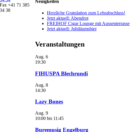
Neuigkeiten
Fax +41 71 385
34 38
Herzliche Gratulation zum Lehrabschluss!
Jetzt aktuell: Abendrot
FREIHOF Cigar Lounge mit Aussenterrasse
Jetzt aktuell: Jubiläumsbier
Veranstaltungen
Aug.
6
19:30
FIHUSPA Blechrundi
Aug.
8
14:30
Lazy Bones
Aug.
9
10:00
bis
11:45
Buremusig Engelburg