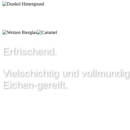
Erfrischend.
Vielschichtig und vollmundig
Eichen-gereift.