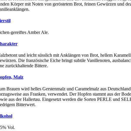
unden Körper mit Noten von geröstetem Brot, feinen Gewürzen und de
anilleanklängen.
erstil
ichen-gereiftes Amber Ale.
harakter
alzbetont und leicht süsslich mit Anklängen von Brot, hellem Karamel
ewürzen. Die französische Eiche bringt subtile Vanillenoten, ausbalanc
ine zurückhaltende Bittere.
opfen, Malz
um Brauen wird helles Gerstenmalz und Caramelmalz aus Deutschland
orzugsweise aus Franken, verwendet. Der Hopfen stammt aus der Bode
owie aus der Hallertau. Eingesetzt werden die Sorten PERLE und SE
iedrigem Bitterwert.
lkohol
.5% Vol.