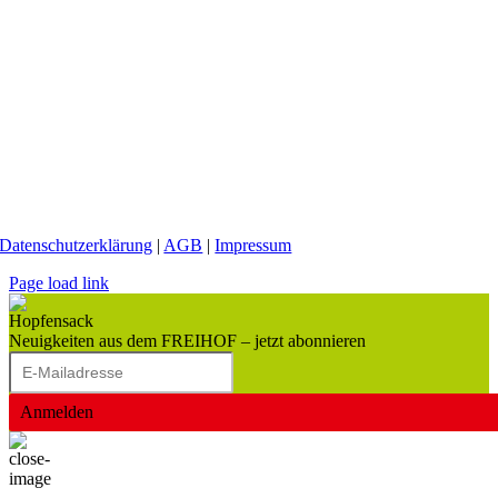
Datenschutzerklärung
|
AGB
|
Impressum
Page load link
Neuigkeiten aus dem FREIHOF – jetzt abonnieren
Anmelden
Nach