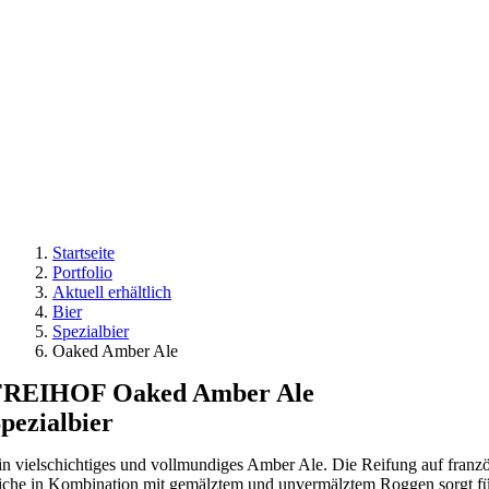
Startseite
Portfolio
Aktuell erhältlich
Bier
Spezialbier
Oaked Amber Ale
FREIHOF Oaked Amber Ale
pezialbier
in vielschichtiges und vollmundiges Amber Ale. Die Reifung auf franzö
iche in Kombination mit gemälztem und unvermälztem Roggen sorgt fü