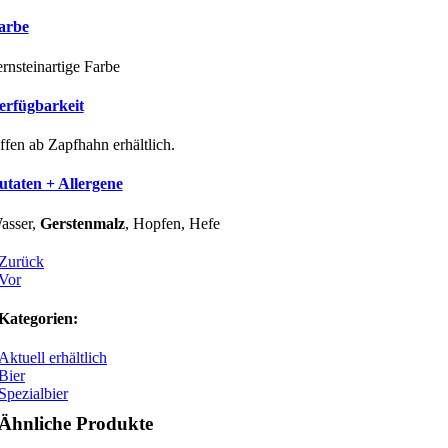
arbe
ernsteinartige Farbe
erfügbarkeit
ffen ab Zapfhahn erhältlich.
utaten + Allergene
asser,
Gerstenmalz
, Hopfen, Hefe
Zurück
Vor
Kategorien:
Aktuell erhältlich
Bier
Spezialbier
Ähnliche Produkte