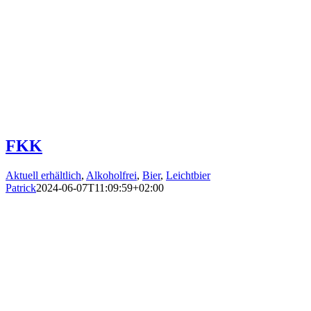
FKK
Aktuell erhältlich
,
Alkoholfrei
,
Bier
,
Leichtbier
Patrick
2024-06-07T11:09:59+02:00