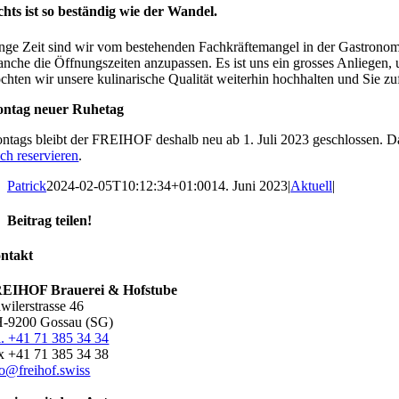
chts ist so beständig wie der Wandel.
nge Zeit sind wir vom bestehenden Fachkräftemangel in der Gastronom
anche die Öffnungszeiten anzupassen. Es ist uns ein grosses Anliegen
chten wir unsere kulinarische Qualität weiterhin hochhalten und Sie
ntag neuer Ruhetag
ntags bleibt der FREIHOF deshalb neu ab 1. Juli 2023 geschlossen. Da
sch reservieren
.
Patrick
2024-02-05T10:12:34+01:00
14. Juni 2023
|
Aktuell
|
Beitrag teilen!
Facebook
LinkedIn
WhatsApp
E-
ntakt
Mail
EIHOF Brauerei & Hofstube
awilerstrasse 46
-9200 Gossau (SG)
l. +41 71 385 34 34
x +41 71 385 34 38
fo@freihof.swiss