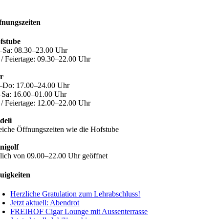
fnungszeiten
fstube
–Sa: 08.30–23.00 Uhr
 / Feiertage: 09.30–22.00 Uhr
r
–Do: 17.00–24.00 Uhr
–Sa: 16.00–01.00 Uhr
 / Feiertage: 12.00–22.00 Uhr
deli
eiche Öffnungszeiten wie die Hofstube
nigolf
glich von 09.00–22.00 Uhr geöffnet
uigkeiten
Herzliche Gratulation zum Lehrabschluss!
Jetzt aktuell: Abendrot
FREIHOF Cigar Lounge mit Aussenterrasse