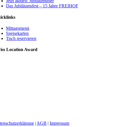
Jetzt aktuell: Jubiläumsbier
Das Jubiläumsfest – 15 Jahre FREIHOF
icklinks
Mittagsmenü
Speisekarten
Tisch reservieren
iss Location Award
tenschutzerklärung
|
AGB
|
Impressum