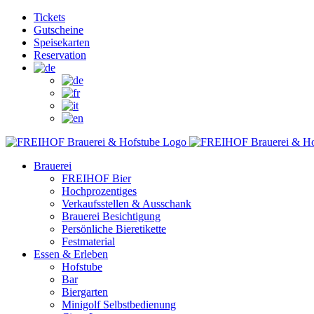
Zum
Facebook
Instagram
YouTube
Tickets
Inhalt
Gutscheine
springen
Speisekarten
Reservation
Brauerei
FREIHOF Bier
Hochprozentiges
Verkaufsstellen & Ausschank
Brauerei Besichtigung
Persönliche Bieretikette
Festmaterial
Essen & Erleben
Hofstube
Bar
Biergarten
Minigolf Selbstbedienung