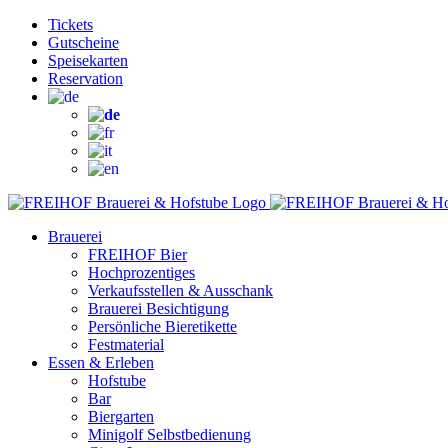
Zum
Facebook
Instagram
YouTube
Tickets
Inhalt
Gutscheine
springen
Speisekarten
Reservation
Brauerei
FREIHOF Bier
Hochprozentiges
Verkaufsstellen & Ausschank
Brauerei Besichtigung
Persönliche Bieretikette
Festmaterial
Essen & Erleben
Hofstube
Bar
Biergarten
Minigolf Selbstbedienung