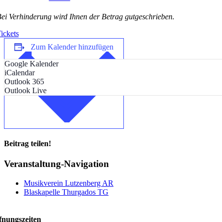
ei Verhinderung wird Ihnen der Betrag gutgeschrieben.
ickets
Zum Kalender hinzufügen
Google Kalender
iCalendar
Outlook 365
Outlook Live
Beitrag teilen!
Facebook
LinkedIn
WhatsApp
E-
Veranstaltung-Navigation
Mail
Musikverein Lutzenberg AR
Blaskapelle Thurgados TG
fnungszeiten