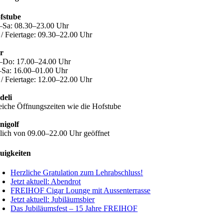
fstube
–Sa: 08.30–23.00 Uhr
 / Feiertage: 09.30–22.00 Uhr
r
–Do: 17.00–24.00 Uhr
–Sa: 16.00–01.00 Uhr
 / Feiertage: 12.00–22.00 Uhr
deli
eiche Öffnungszeiten wie die Hofstube
nigolf
glich von 09.00–22.00 Uhr geöffnet
uigkeiten
Herzliche Gratulation zum Lehrabschluss!
Jetzt aktuell: Abendrot
FREIHOF Cigar Lounge mit Aussenterrasse
Jetzt aktuell: Jubiläumsbier
Das Jubiläumsfest – 15 Jahre FREIHOF