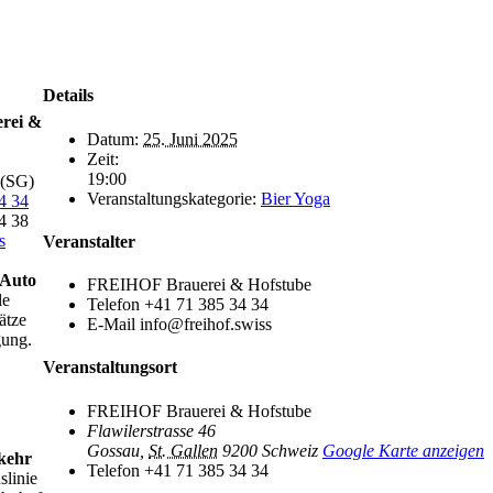
Details
rei &
Datum:
25. Juni 2025
Zeit:
19:00
 (SG)
Veranstaltungskategorie:
Bier Yoga
4 34
4 38
s
Veranstalter
 Auto
FREIHOF Brauerei & Hofstube
le
Telefon
+41 71 385 34 34
ätze
E-Mail
info@freihof.swiss
gung.
Veranstaltungsort
FREIHOF Brauerei & Hofstube
Flawilerstrasse 46
Gossau
,
St. Gallen
9200
Schweiz
Google Karte anzeigen
rkehr
Telefon
+41 71 385 34 34
slinie